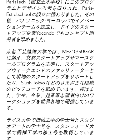
ParisTech（
国立土木学校）にこのプログ
ラムとデザイン思考を取り入れ、
Paris-
Est d.school
の設立に携わりました。その
後
、パナソニック·ヨーロッパでイノベー
ションチームを設立し、ドイツのスター
トアップ企業
Yocondo
でもコンセプト開
発者を勤めました。
京都工芸繊維大学では、
ME310/SUGAR
に加え、京都スタートアップサマースク
ールプログラムを主導し、スタートアッ
プウィークエンドのファシリテーターと
して現地のスタートアップをサポートし
たり、
Slush Tokyo
などのさまざまな組織
のピッチコーチを勤めています。彼はま
た、学生、企業、起業家志望者向けのワ
ークショップを世界各地で開催していま
す。
ライス大学で機械工学の学士号とスタジ
オアートの学士号を、スタンフォード大
学で機械工学の修士号を取得していま
す。