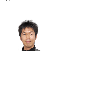
多田羅景太
助教
デザイン·建築学系
多田羅 景太は、2010年から京都工芸繊維
大学におけるME310/SUGARプログラム
に携わっています。
1999年にKITを卒業後、コペンハーゲンに