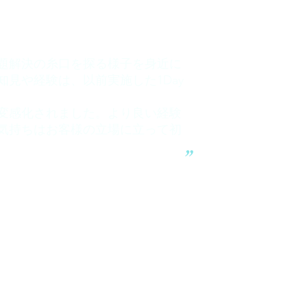
題解決の糸口を探る様子を身近に
見や経験は、以前実施した1Day
変感化されました。より良い経験
気持ちはお客様の立場に立って初
“
NETWORK