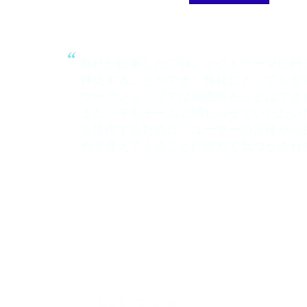
“
弊社が提案したプロジェクトテーマに対
拝見することができ、弊社にとっても非
ワークショップでは到底得ることはでき
また、学生チームと関わらせていただい
を提供するために、ユーザーの皆様から
めて見えてくることに改めて気づかされ