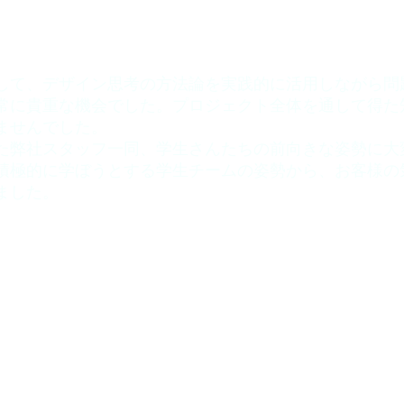
して、デザイン思考の方法論を実践的に活用しながら問
常に貴重な機会でした。プロジェクト全体を通して得た知
ませんでした。
た弊社スタッフ一同、学生さんたちの前向きな姿勢に大
積極的に学ぼうとする学生チームの姿勢から、お客様の
ました。
ABOUT
HISTORY