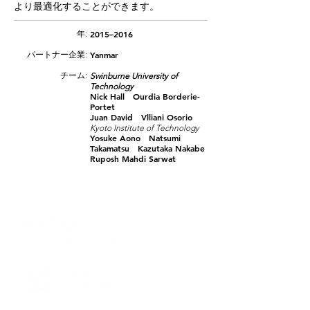
より最適化することができます。
年:
2015–2016
パートナー企業:
Yanmar
​チーム:
Swinburne University of
Technology
Nick Hall Ourdia Borderie-
Portet
Juan David Vlliani Osorio
Kyoto Institute of Technology
Yosuke Aono Natsumi
Takamatsu Kazutaka Nakabe
Ruposh Mahdi Sarwat