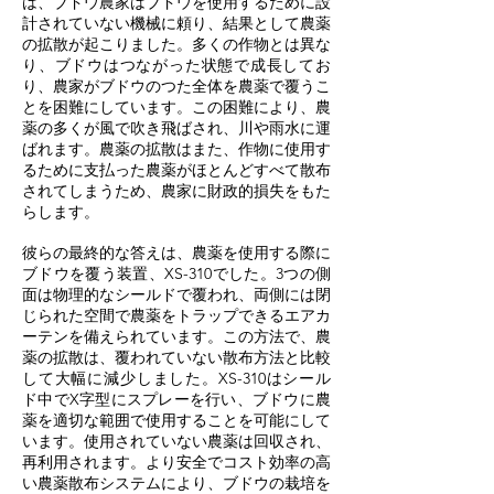
は、ブドウ農家はブドウを使用するために設
計されていない機械に頼り、結果として農薬
の拡散が起こりました。多くの作物とは異な
り、ブドウはつながった状態で成長してお
り、農家がブドウのつた全体を農薬で覆うこ
とを困難にしています。この困難により、農
薬の多くが風で吹き飛ばされ、川や雨水に運
ばれます。農薬の拡散はまた、作物に使用す
るために支払った農薬がほとんどすべて散布
されてしまうため、農家に財政的損失をもた
らします。
彼らの最終的な答えは、農薬を使用する際に
ブドウを覆う装置、XS-310でした。3つの側
面は物理的なシールドで覆われ、両側には閉
じられた空間で農薬をトラップできるエアカ
ーテンを備えられています。この方法で、農
薬の拡散は、覆われていない散布方法と比較
して大幅に減少しました。XS-310はシール
ド中でX字型にスプレーを行い、ブドウに農
薬を適切な範囲で使用することを可能にして
います。使用されていない農薬は回収され、
再利用されます。より安全でコスト効率の高
い農薬散布システムにより、ブドウの栽培を